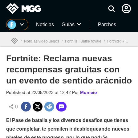
MGG
Noticias
Guías
Parches
/
Noticias videojuegos
/
Fortnite : Battle royale
/
Fortnite: Reclama nuevas recompensas gratuitas con un evento de sentido arácnido
Fortnite: Reclama nuevas
MGG

recompensas gratuitas con
un evento de sentido arácnido
Published at
22/05/2023 at 12:42
Por
Municio
0
El Pase de batalla y los diversos desafíos que tienes
que completar, te permiten ir desbloqueando nuevos
niveles de este progreso, por lo que podrás