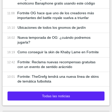
emoticono Banaphone gratis usando este código
Fortnite OG hace que uno de los creadores más
11:08
importantes del battle royale vuelva a triunfar
Ubicaciones de todos los gnomos de jardín
15:10
Nueva temporada de OG: ¿cuándo podremos
16:02
jugarla?
Como conseguir la skin de Khaby Lame en Fortnite
16:19
Fortnite: Reclama nuevas recompensas gratuitas
12:42
con un evento de sentido arácnido
Fortnite: TheGrefg tendrá una nueva línea de skins
10:01
de temática futbolista
Todas las noticias