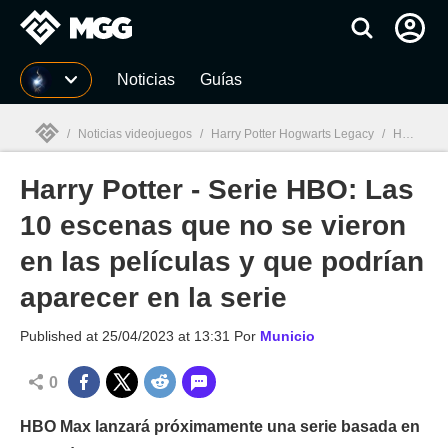
MGG
Noticias
Guías
/
Noticias videojuegos
/
Harry Potter Hogwarts Legacy
/
Harry Potter - Serie HBO: Las 10 escenas que no se vieron en las películas y que podrían aparecer en la serie
Harry Potter - Serie HBO: Las
MGG

10 escenas que no se vieron
en las películas y que podrían
aparecer en la serie
Published at
25/04/2023 at 13:31
Por
Municio
0
HBO Max lanzará próximamente una serie basada en