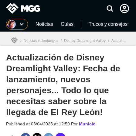
MGG
Noticias
Guías
Trucos y consejos
/
Noticias videojuegos
/
Disney Dreamlight Valley
/
Actualización de Disney Dreamlight Valley: Fecha de lanzamiento, nuevos personajes... Todo lo que necesitas saber sobre la llegada de El Rey León!
Actualización de Disney
MGG

Dreamlight Valley: Fecha de
lanzamiento, nuevos
personajes... Todo lo que
necesitas saber sobre la
llegada de El Rey León!
Published at
03/04/2023 at 12:59
Por
Municio