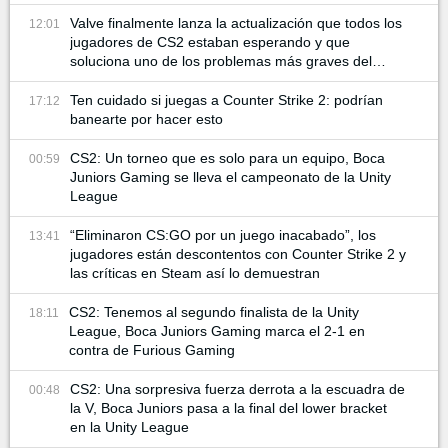
Valve finalmente lanza la actualización que todos los
12:01
jugadores de CS2 estaban esperando y que
soluciona uno de los problemas más graves del
juego
Ten cuidado si juegas a Counter Strike 2: podrían
17:12
banearte por hacer esto
CS2: Un torneo que es solo para un equipo, Boca
00:59
Juniors Gaming se lleva el campeonato de la Unity
League
“Eliminaron CS:GO por un juego inacabado”, los
13:41
jugadores están descontentos con Counter Strike 2 y
las críticas en Steam así lo demuestran
CS2: Tenemos al segundo finalista de la Unity
18:11
League, Boca Juniors Gaming marca el 2-1 en
contra de Furious Gaming
CS2: Una sorpresiva fuerza derrota a la escuadra de
00:48
la V, Boca Juniors pasa a la final del lower bracket
en la Unity League