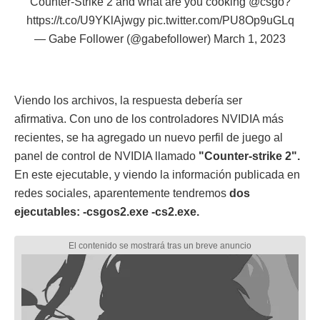
Counter-Strike 2 and what are you cooking
@csgo
?
https://t.co/U9YKlAjwgy
pic.twitter.com/PU8Op9uGLq
— ‎Gabe Follower (@gabefollower)
March 1, 2023
Viendo los archivos, la respuesta debería ser
afirmativa. Con uno de los controladores NVIDIA más
recientes, se ha agregado un nuevo perfil de juego al
panel de control de NVIDIA llamado
"Counter-strike 2".
En este ejecutable, y viendo la información publicada en
redes sociales, aparentemente tendremos
dos
ejecutables: -csgos2.exe -cs2.exe.