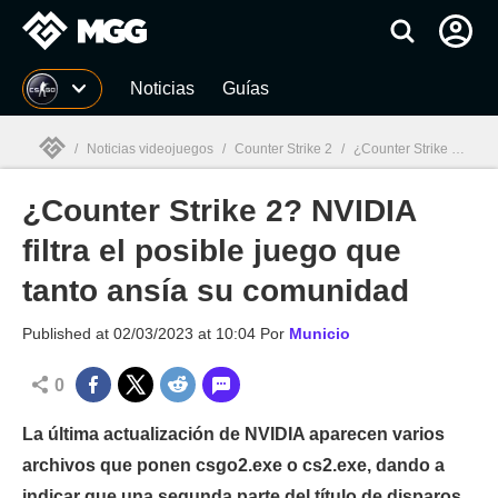
MGG
Noticias
Guías
/
Noticias videojuegos
/
Counter Strike 2
/
¿Counter Strike 2? NVIDIA filtra el posible juego que tanto ansía su comunidad
¿Counter Strike 2? NVIDIA
MGG

filtra el posible juego que
tanto ansía su comunidad
Published at
02/03/2023 at 10:04
Por
Municio
0
La última actualización de NVIDIA aparecen varios
archivos que ponen csgo2.exe o cs2.exe, dando a
indicar que una segunda parte del título de disparos