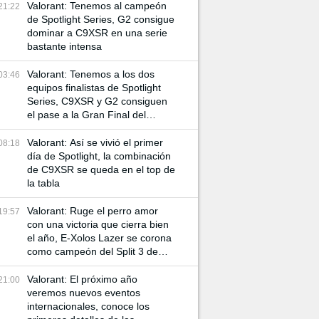
Valorant: Tenemos al campeón
21:22
de Spotlight Series, G2 consigue
dominar a C9XSR en una serie
bastante intensa
Valorant: Tenemos a los dos
03:46
equipos finalistas de Spotlight
Series, C9XSR y G2 consiguen
el pase a la Gran Final del
torneo
Valorant: Así se vivió el primer
08:18
día de Spotlight, la combinación
de C9XSR se queda en el top de
la tabla
Valorant: Ruge el perro amor
19:57
con una victoria que cierra bien
el año, E-Xolos Lazer se corona
como campeón del Split 3 de
VCL Norte
Valorant: El próximo año
21:00
veremos nuevos eventos
internacionales, conoce los