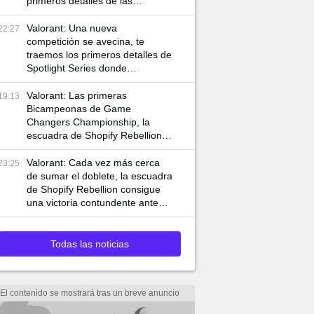
primeros detalles de las
siguientes competencias
internacionales de VCT
Valorant: Una nueva
22:27
competición se avecina, te
traemos los primeros detalles de
Spotlight Series donde
jugadores de VCT y Game
Changers participan
Valorant: Las primeras
19:13
Bicampeonas de Game
Changers Championship, la
escuadra de Shopify Rebellion
consigue llevarse la final 3-0
ante MIBR para alzar la copa
Valorant: Cada vez más cerca
23:25
de sumar el doblete, la escuadra
de Shopify Rebellion consigue
una victoria contundente ante
G2 para asegurar el pase a la
final
Todas las noticias