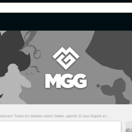
Valorant: Todos los detalles sobre Gekko, agente 22 que llegará al juego