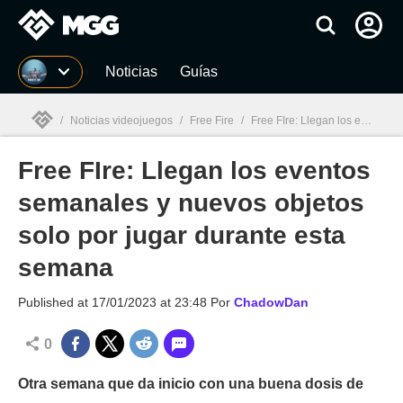
MGG
Noticias
Guías
/
Noticias videojuegos
/
Free Fire
/
Free FIre: Llegan los eventos semanales y nuevos objetos solo por jugar durante esta semana
Free FIre: Llegan los eventos
MGG

semanales y nuevos objetos
solo por jugar durante esta
semana
Published at
17/01/2023 at 23:48
Por
ChadowDan
0
Otra semana que da inicio con una buena dosis de