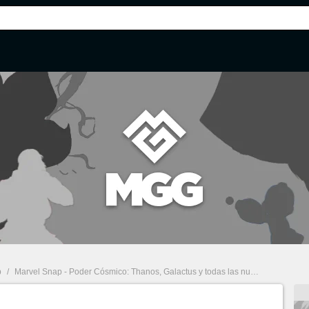
p
/
Marvel Snap - Poder Cósmico: Thanos, Galactus y todas las nuevas cartas anunciadas