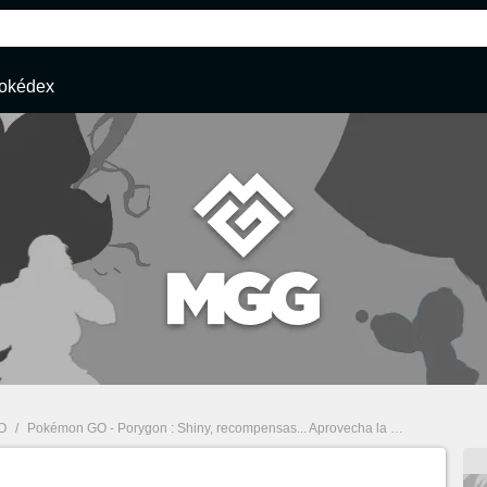
okédex
O
/
Pokémon GO - Porygon : Shiny, recompensas... Aprovecha la hora destacada del 15 de noviembre de 2022