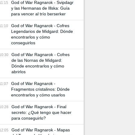
God of War Ragnarok - Svipdagr
11:15
y las Hermanas de Illska: Guía
para vencer al trío berserker
God of War Ragnarok - Cofres
11:10
Legendarios de Midgard: Dónde
encontrarlos y cómo
conseguirlos
God of War Ragnarok - Cofres
10:30
de las Nornas de Midgard:
Dónde encontrarlos y cómo
abrirlos
God of War Ragnarok -
11:07
Fragmentos cristalinos: Dónde
encontrarlos y cómo usarlos
God of War Ragnarok - Final
10:28
secreto: ¿Qué tengo que hacer
para conseguirlo?
God of War Ragnarok - Mapas
12:05