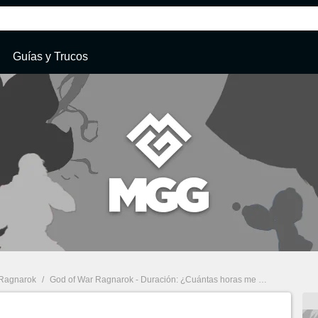
Guías y Trucos
 Ragnarok
/
God of War Ragnarok - Duración: ¿Cuántas horas me llevará terminar la historia? ¿y el 100%?