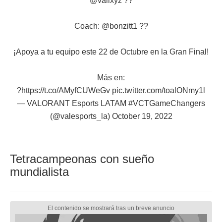
@vallxyz
??
Coach:
@bonzitt1
??
¡Apoya a tu equipo este 22 de Octubre en la Gran Final!
Más en:
?
https://t.co/AMyfCUWeGv
pic.twitter.com/toalONmy1l
— VALORANT Esports LATAM #VCTGameChangers
(@valesports_la)
October 19, 2022
Tetracampeonas con sueño
mundialista