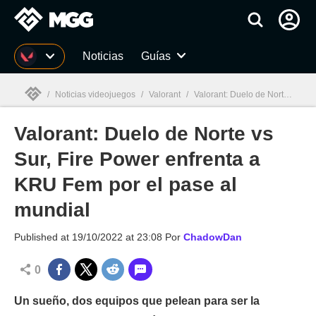
MGG
Noticias
Guías
/
Noticias videojuegos
/
Valorant
/
Valorant: Duelo de Norte vs Sur, Fire Power enfrenta a KRU Fem por el pase al mundial
Valorant: Duelo de Norte vs
MGG

Sur, Fire Power enfrenta a
KRU Fem por el pase al
mundial
Published at
19/10/2022 at 23:08
Por
ChadowDan
0
Un sueño, dos equipos que pelean para ser la