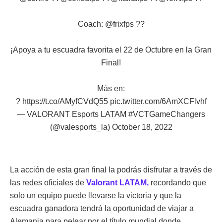
Coach:
@frixfps
??
¡Apoya a tu escuadra favorita el 22 de Octubre en la Gran
Final!
Más en:
?
https://t.co/AMyfCVdQ55
pic.twitter.com/6AmXCFlvhf
— VALORANT Esports LATAM #VCTGameChangers
(@valesports_la)
October 18, 2022
La acción de esta gran final la podrás disfrutar a través de
las redes oficiales de
Valorant LATAM,
recordando que
solo un equipo puede llevarse la victoria y que la
escuadra ganadora tendrá la oportunidad de viajar a
Alemania para pelear por el título mundial donde