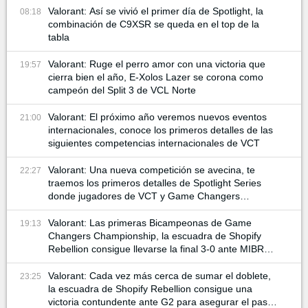
Valorant: Así se vivió el primer día de Spotlight, la
08:18
combinación de C9XSR se queda en el top de la
tabla
Valorant: Ruge el perro amor con una victoria que
19:57
cierra bien el año, E-Xolos Lazer se corona como
campeón del Split 3 de VCL Norte
Valorant: El próximo año veremos nuevos eventos
21:00
internacionales, conoce los primeros detalles de las
siguientes competencias internacionales de VCT
Valorant: Una nueva competición se avecina, te
22:27
traemos los primeros detalles de Spotlight Series
donde jugadores de VCT y Game Changers
participan
Valorant: Las primeras Bicampeonas de Game
19:13
Changers Championship, la escuadra de Shopify
Rebellion consigue llevarse la final 3-0 ante MIBR
para alzar la copa
Valorant: Cada vez más cerca de sumar el doblete,
23:25
la escuadra de Shopify Rebellion consigue una
victoria contundente ante G2 para asegurar el pase