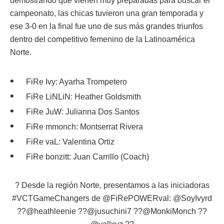
demostrando que vienen muy preparadas para buscar el
campeonato, las chicas tuvieron una gran temporada y
ese 3-0 en la final fue uno de sus más grandes triunfos
dentro del competitivo femenino de la Latinoamérica
Norte.
FiRe Ivy: Ayarha Trompetero
FiRe LiNLiN: Heather Goldsmith
FiRe JuW: Julianna Dos Santos
FiRe mmonch: Montserrat Rivera
FiRe vaL: Valentina Ortiz
FiRe bonzitt: Juan Carrillo (Coach)
? Desde la región Norte, presentamos a las iniciadoras
#VCTGameChangers
de
@FiRePOWERval
:
@SoyIvyrd
??
@heathleenie
??
@jusuchini7
??
@MonkiMonch
??