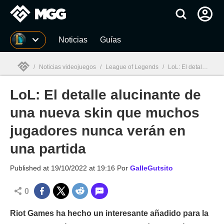
MGG
Noticias
Guías
/
Noticias videojuegos
/
League of Legends
/
LoL: El detalle alucinante de una nueva skin que muchos jugadores nunca verán en una partida
LoL: El detalle alucinante de
MGG

una nueva skin que muchos
jugadores nunca verán en
una partida
Published at
19/10/2022 at 19:16
Por
GalleGutsito
0
Riot Games ha hecho un interesante añadido para la