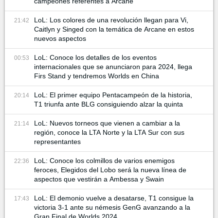
campeones referentes a Arcane
LoL: Los colores de una revolución llegan para Vi,
21:42
Caitlyn y Singed con la temática de Arcane en estos
nuevos aspectos
LoL: Conoce los detalles de los eventos
00:53
internacionales que se anunciaron para 2024, llega
Firs Stand y tendremos Worlds en China
LoL: El primer equipo Pentacampeón de la historia,
20:14
T1 triunfa ante BLG consiguiendo alzar la quinta
LoL: Nuevos torneos que vienen a cambiar a la
21:14
región, conoce la LTA Norte y la LTA Sur con sus
representantes
LoL: Conoce los colmillos de varios enemigos
22:36
feroces, Elegidos del Lobo será la nueva línea de
aspectos que vestirán a Ambessa y Swain
LoL: El demonio vuelve a desatarse, T1 consigue la
17:43
victoria 3-1 ante su némesis GenG avanzando a la
Gran Final de Worlds 2024