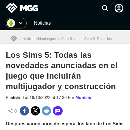
MGG
Noticias
/
Noticias videojuegos
/
Sims 5
/
Los Sims 5: Todas las novedades anunciadas en el juego que incluirán multijugador y construcción
Los Sims 5: Todas las
MGG

novedades anunciadas en el
juego que incluirán
multijugador y construcción
Published at
19/10/2022 at 17:30
Por
Municio
0
Después varios años de espera, los fans de Los Sims