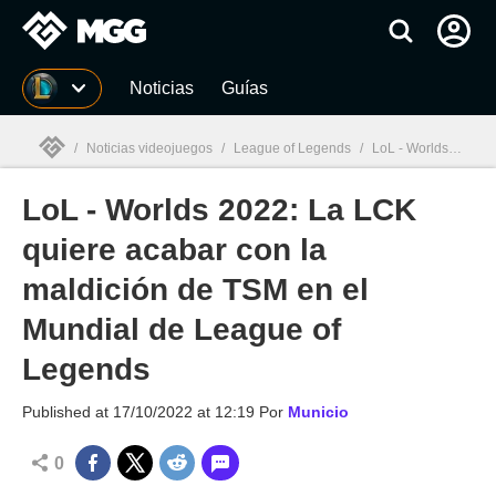
MGG
Noticias
Guías
/
Noticias videojuegos
/
League of Legends
/
LoL - Worlds 2022: La LCK quiere acabar con la maldición de TSM en el Mundial de League of Legends
LoL - Worlds 2022: La LCK
MGG

quiere acabar con la
maldición de TSM en el
Mundial de League of
Legends
Published at
17/10/2022 at 12:19
Por
Municio
0