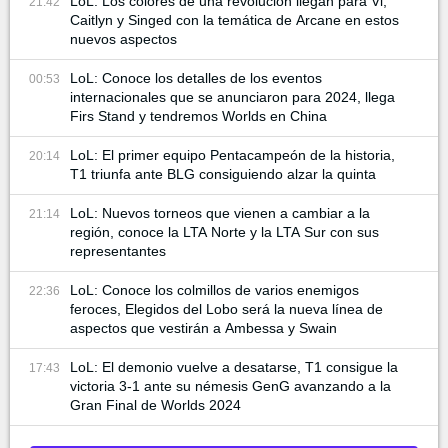
LoL: Los colores de una revolución llegan para Vi,
21:42
Caitlyn y Singed con la temática de Arcane en estos
nuevos aspectos
LoL: Conoce los detalles de los eventos
00:53
internacionales que se anunciaron para 2024, llega
Firs Stand y tendremos Worlds en China
LoL: El primer equipo Pentacampeón de la historia,
20:14
T1 triunfa ante BLG consiguiendo alzar la quinta
LoL: Nuevos torneos que vienen a cambiar a la
21:14
región, conoce la LTA Norte y la LTA Sur con sus
representantes
LoL: Conoce los colmillos de varios enemigos
22:36
feroces, Elegidos del Lobo será la nueva línea de
aspectos que vestirán a Ambessa y Swain
LoL: El demonio vuelve a desatarse, T1 consigue la
17:43
victoria 3-1 ante su némesis GenG avanzando a la
Gran Final de Worlds 2024