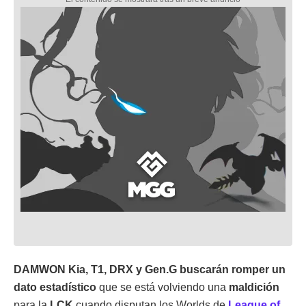
DAMWON Kia, T1, DRX y Gen.G buscarán romper un
dato estadístico
que se está volviendo una
maldición
para la
LCK
cuando disputan los Worlds de
League of