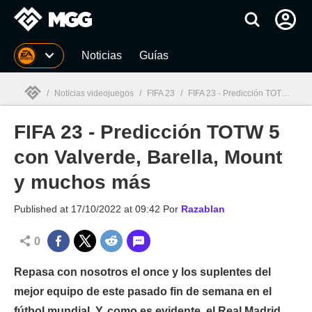
MGG
Noticias
Guías
/
Noticias videojuegos
/
FIFA 23
/
FIFA 23 - Predicción TOTW 5 con Valverde, Barella, Mount y muchos más
FIFA 23 - Predicción TOTW 5
MGG

con Valverde, Barella, Mount
y muchos más
Published at
17/10/2022 at 09:42
Por
Razablan
0
Repasa con nosotros el once y los suplentes del
mejor equipo de este pasado fin de semana en el
fútbol mundial. Y, como es evidente, el Real Madrid