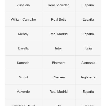
Zubeldia
Real Sociedad
España
William Carvalho
Real Betis
España
Mendy
Real Madrid
España
Barella
Inter
Italia
Kamada
Eintracht
Alemania
Mount
Chelsea
Inglaterra
Valverde
Real Madrid
España
Jonathan David
Lille
Francia