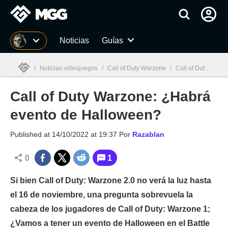
MGG
Noticias
Guías
/
Noticias videojuegos
/
Call of Duty Warzone
/
Call of Duty Warzone: ¿Habrá evento de Halloween?
Call of Duty Warzone: ¿Habrá
MGG

evento de Halloween?
Published at
14/10/2022 at 19:37
Por
Razablan
0
1
Si bien Call of Duty: Warzone 2.0 no verá la luz hasta
el 16 de noviembre, una pregunta sobrevuela la
cabeza de los jugadores de Call of Duty: Warzone 1;
¿Vamos a tener un evento de Halloween en el Battle