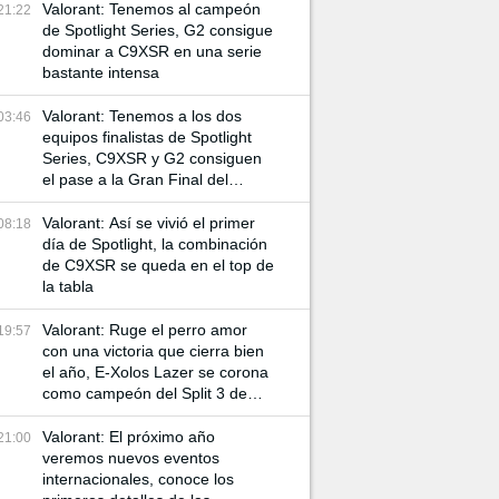
Valorant: Tenemos al campeón
21:22
de Spotlight Series, G2 consigue
dominar a C9XSR en una serie
bastante intensa
Valorant: Tenemos a los dos
03:46
equipos finalistas de Spotlight
Series, C9XSR y G2 consiguen
el pase a la Gran Final del
torneo
Valorant: Así se vivió el primer
08:18
día de Spotlight, la combinación
de C9XSR se queda en el top de
la tabla
Valorant: Ruge el perro amor
19:57
con una victoria que cierra bien
el año, E-Xolos Lazer se corona
como campeón del Split 3 de
VCL Norte
Valorant: El próximo año
21:00
veremos nuevos eventos
internacionales, conoce los