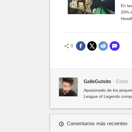
habi
En las
20% d
Headhu
0
GalleGutsito
- Editor
Apasionado de los pequeñ
League of Legends competit
Comentarios más recientes