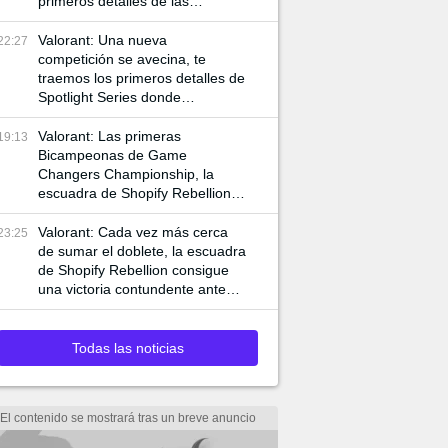
primeros detalles de las
siguientes competencias
internacionales de VCT
Valorant: Una nueva
22:27
competición se avecina, te
traemos los primeros detalles de
Spotlight Series donde
jugadores de VCT y Game
Changers participan
Valorant: Las primeras
19:13
Bicampeonas de Game
Changers Championship, la
escuadra de Shopify Rebellion
consigue llevarse la final 3-0
ante MIBR para alzar la copa
Valorant: Cada vez más cerca
23:25
de sumar el doblete, la escuadra
de Shopify Rebellion consigue
una victoria contundente ante
G2 para asegurar el pase a la
final
Todas las noticias