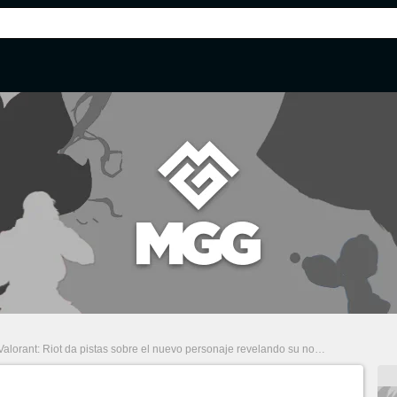
Valorant: Riot da pistas sobre el nuevo personaje revelando su nombre y una de las habilidades