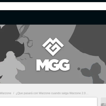
y Warzone
/
¿Que pasará con Warzone cuando salga Warzone 2.0? La pregunta del millón tiene una respuesta clara