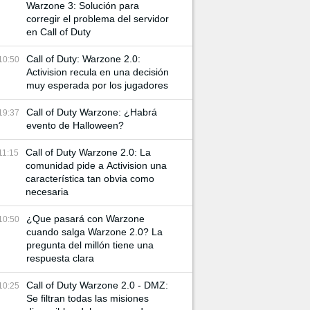
Warzone 3: Solución para
corregir el problema del servidor
en Call of Duty
Call of Duty: Warzone 2.0:
10:50
Activision recula en una decisión
muy esperada por los jugadores
Call of Duty Warzone: ¿Habrá
19:37
evento de Halloween?
Call of Duty Warzone 2.0: La
11:15
comunidad pide a Activision una
característica tan obvia como
necesaria
¿Que pasará con Warzone
10:50
cuando salga Warzone 2.0? La
pregunta del millón tiene una
respuesta clara
Call of Duty Warzone 2.0 - DMZ:
10:25
Se filtran todas las misiones