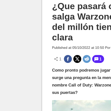
MGG

¿Que pasará 
salga Warzone
del millón ti
clara
Published at
05/10/2022 at 10:50
Po
1
1
Como pronto podremos jugar C
surge una pregunta en la men
nombre Call of Duty: Warzone
sus puertas?