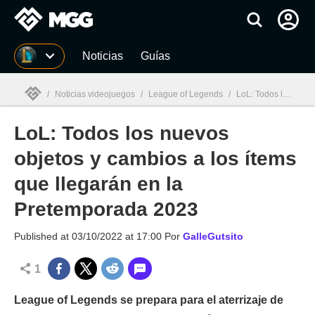
MGG
Noticias
Guías
/
Noticias videojuegos
/
League of Legends
/
LoL: Todos los nuevos objetos y cambios a los ítems que llegarán en la Pretemporada 2023
LoL: Todos los nuevos
MGG

objetos y cambios a los ítems
que llegarán en la
Pretemporada 2023
Published at
03/10/2022 at 17:00
Por
GalleGutsito
1
League of Legends se prepara para el aterrizaje de