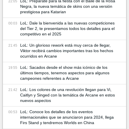
LoL: Prepárate para la fiesta con el Baile de la Rosa
22:05
Negra, la nueva temática de skins con una versión
prestigiosa para Katarian
LoL: Dale la bienvenida a las nuevas competiciones
00:03
del Tier 2, te presentamos todos los detalles para el
competitivo en el 2025
LoL: Un glorioso rework está muy cerca de llegar,
21:45
Viktor recibirá cambios importantes tras los hechos
ocurridos en Arcane
LoL: Sacados desde el show más icónico de los
19:55
últimos tiempos, tenemos aspectos para algunos
campeones referentes a Arcane
LoL: Los colores de una revolución llegan para Vi,
21:42
Caitlyn y Singed con la temática de Arcane en estos
nuevos aspectos
LoL: Conoce los detalles de los eventos
00:53
internacionales que se anunciaron para 2024, llega
Firs Stand y tendremos Worlds en China