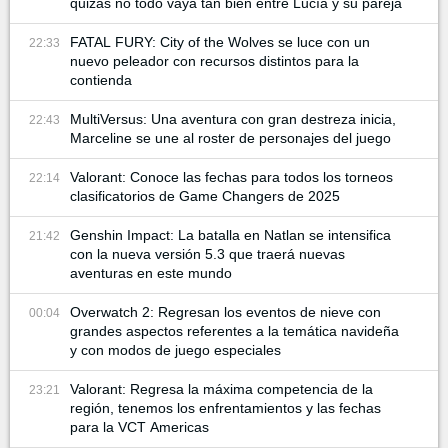
quizás no todo vaya tan bien entre Lucía y su pareja
FATAL FURY: City of the Wolves se luce con un
22:33
nuevo peleador con recursos distintos para la
contienda
MultiVersus: Una aventura con gran destreza inicia,
22:43
Marceline se une al roster de personajes del juego
Valorant: Conoce las fechas para todos los torneos
22:14
clasificatorios de Game Changers de 2025
Genshin Impact: La batalla en Natlan se intensifica
21:42
con la nueva versión 5.3 que traerá nuevas
aventuras en este mundo
Overwatch 2: Regresan los eventos de nieve con
00:04
grandes aspectos referentes a la temática navideña
y con modos de juego especiales
Valorant: Regresa la máxima competencia de la
23:21
región, tenemos los enfrentamientos y las fechas
para la VCT Americas