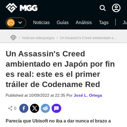
MGG
Noticias
Guías
Análisis
Tags
J
/
Noticias videojuegos
/
Un Assassin's Creed ambientado en Japón por fin es real: este es el primer tráiler de Codename Red
Un Assassin's Creed
MGG

ambientado en Japón por fin
es real: este es el primer
tráiler de Codename Red
Published at
10/09/2022 at 22:35
Por
José L. Ortega
0
Parecía que Ubisoft no iba a dar nunca el brazo a