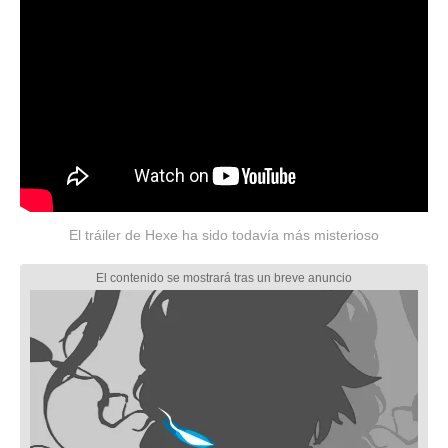
El tráiler de Hexe ha sido todavía más misterioso