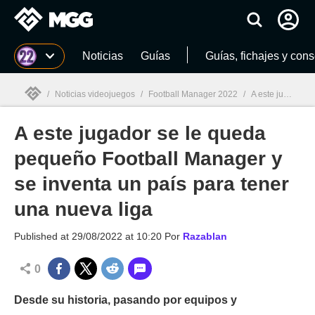
MGG
Noticias
Guías
Guías, fichajes y con
/
Noticias videojuegos
/
Football Manager 2022
/
A este jugador se le queda pequeño Football Manager y se inventa un país para tener una nueva liga
A este jugador se le queda
MGG

pequeño Football Manager y
se inventa un país para tener
una nueva liga
Published at
29/08/2022 at 10:20
Por
Razablan
0
Desde su historia, pasando por equipos y