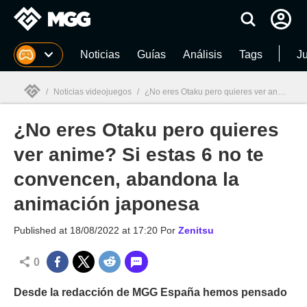
MGG
Noticias
Guías
Análisis
Tags
J
/
Noticias videojuegos
/
¿No eres Otaku pero quieres ver anime? Si estas 6 no te convencen, abandona la animación japonesa
¿No eres Otaku pero quieres
MGG

ver anime? Si estas 6 no te
convencen, abandona la
animación japonesa
Published at
18/08/2022 at 17:20
Por
Zenitsu
0
Desde la redacción de MGG España hemos pensado