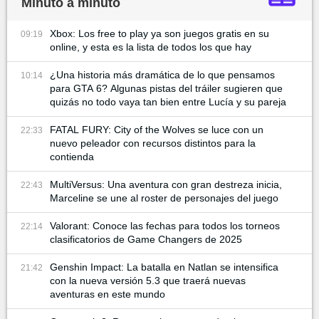
Minuto a minuto
Xbox: Los free to play ya son juegos gratis en su
09:19
online, y esta es la lista de todos los que hay
¿Una historia más dramática de lo que pensamos
10:14
para GTA 6? Algunas pistas del tráiler sugieren que
quizás no todo vaya tan bien entre Lucía y su pareja
FATAL FURY: City of the Wolves se luce con un
22:33
nuevo peleador con recursos distintos para la
contienda
MultiVersus: Una aventura con gran destreza inicia,
22:43
Marceline se une al roster de personajes del juego
Valorant: Conoce las fechas para todos los torneos
22:14
clasificatorios de Game Changers de 2025
Genshin Impact: La batalla en Natlan se intensifica
21:42
con la nueva versión 5.3 que traerá nuevas
aventuras en este mundo