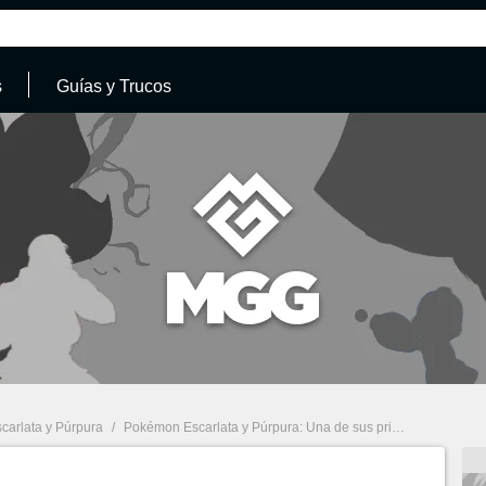
s
Guías y Trucos
arlata y Púrpura
/
Pokémon Escarlata y Púrpura: Una de sus principales novedades genera polémica y recelo entre fans