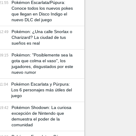
Pokémon Escarlata/Púpura:
21:55
Conoce todos los nuevos pokes
que llegan en Disco Indigo el
nuevo DLC del juego
Pokémon: ¿Una calle Snorlax o
12:49
Charizard? La ciudad de tus
sueños es real
Pokémon: "Posiblemente sea la
09:15
gota que colma el vaso", los
jugadores, disgustados por este
nuevo rumor
Pokémon Escarlata y Púrpura:
11:04
Los 6 personajes más útiles del
juego
Pokémon Shodown: La curiosa
19:42
excepción de Nintendo que
demuestra el poder de la
comunidad