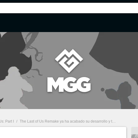
s: Part I
/
The Last of Us Remake ya ha acabado su desarrollo y todo se ha hecho sin recurrir a crunch