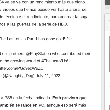
S4
ya se ve con un rendimiento más que digno.
 y vídeos que hemos podido ver hasta ahora, se
o técnico y el rendimiento, para acercar la saga
os a las puertas de la serie de HBO.
The Last of Us Part I has gone gold! ?✨
d our partners
@PlayStation
who contributed their
to the growing world of
#TheLastofUs
!
witter.com/PGd9ezWuZC
g (@Naughty_Dog)
July 11, 2022
 a PS5 en la fecha indicada.
Está previsto que
también se lance en PC
, aunque eso será más