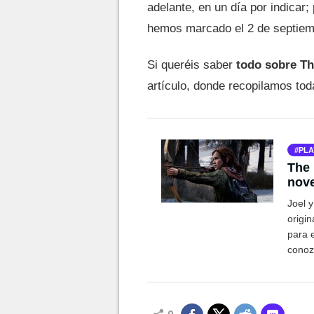
adelante, en un día por indicar
hemos marcado el 2 de septiemb
Si queréis saber
todo sobre T
artículo, donde recopilamos tod
PLA
The 
nove
rem
Joel 
origin
para 
conoz