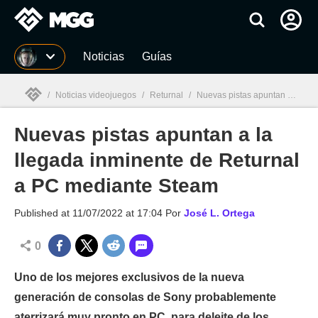
MGG
Noticias
Guías
/
Noticias videojuegos
/
Returnal
/
Nuevas pistas apuntan a la llegada inminente de Returnal a PC mediante Steam
Nuevas pistas apuntan a la
MGG

llegada inminente de Returnal
a PC mediante Steam
Published at
11/07/2022 at 17:04
Por
José L. Ortega
0
Uno de los mejores exclusivos de la nueva
generación de consolas de Sony probablemente
aterrizará muy pronto en PC, para deleite de los