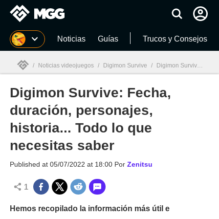
MGG
Noticias
Guías
Trucos y Consejos
/
Noticias videojuegos
/
Digimon Survive
/
Digimon Survive: Fecha, duración, personajes, historia... Todo lo que necesitas saber
Digimon Survive: Fecha,
MGG

duración, personajes,
historia... Todo lo que
necesitas saber
Published at
05/07/2022 at 18:00
Por
Zenitsu
1
Hemos recopilado la información más útil e