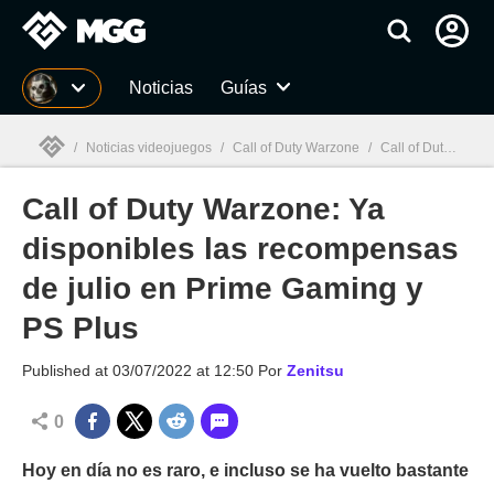
MGG
Noticias
Guías
/
Noticias videojuegos
/
Call of Duty Warzone
/
Call of Duty Warzone: Ya disponibles las recompensas de julio en Prime Gaming y PS Plus
Call of Duty Warzone: Ya
MGG

disponibles las recompensas
de julio en Prime Gaming y
PS Plus
Published at
03/07/2022 at 12:50
Por
Zenitsu
0
Hoy en día no es raro, e incluso se ha vuelto bastante