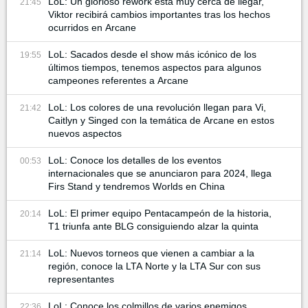
LoL: Un glorioso rework está muy cerca de llegar,
21:45
Viktor recibirá cambios importantes tras los hechos
ocurridos en Arcane
LoL: Sacados desde el show más icónico de los
19:55
últimos tiempos, tenemos aspectos para algunos
campeones referentes a Arcane
LoL: Los colores de una revolución llegan para Vi,
21:42
Caitlyn y Singed con la temática de Arcane en estos
nuevos aspectos
LoL: Conoce los detalles de los eventos
00:53
internacionales que se anunciaron para 2024, llega
Firs Stand y tendremos Worlds en China
LoL: El primer equipo Pentacampeón de la historia,
20:14
T1 triunfa ante BLG consiguiendo alzar la quinta
LoL: Nuevos torneos que vienen a cambiar a la
21:14
región, conoce la LTA Norte y la LTA Sur con sus
representantes
LoL: Conoce los colmillos de varios enemigos
22:36