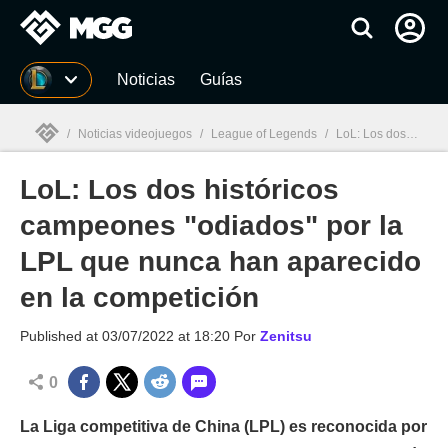
MGG
Noticias
Guías
/
Noticias videojuegos
/
League of Legends
/
LoL: Los dos históricos campeones "odiados" por la LPL que nunca han aparecido en la competición
LoL: Los dos históricos
MGG

campeones "odiados" por la
LPL que nunca han aparecido
en la competición
Published at
03/07/2022 at 18:20
Por
Zenitsu
0
La Liga competitiva de China (LPL) es reconocida por