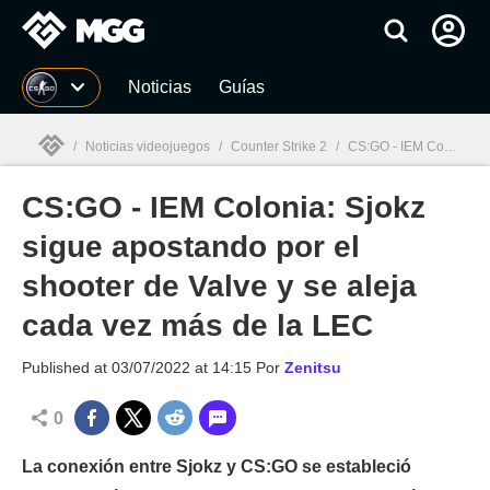
MGG
Noticias
Guías
/
Noticias videojuegos
/
Counter Strike 2
/
CS:GO - IEM Colonia: Sjokz sigue apostando por el shooter de Valve y se aleja cada vez más de la LEC
CS:GO - IEM Colonia: Sjokz
MGG

sigue apostando por el
shooter de Valve y se aleja
cada vez más de la LEC
Published at
03/07/2022 at 14:15
Por
Zenitsu
0
La conexión entre Sjokz y CS:GO se estableció