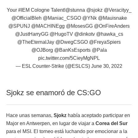
Your
#IEM
Cologne Talent!
@stunna
@sjokz
@Veracityy_
@OfficialBleh
@Maniac_CSGO
@YNk
@Mauisnake
@SPUNJ
@MACHINEgg
@MosesGG
@OnFireAnders
@JustHarryGG
@HugoTV
@dinkotv
@hawka_cs
@TheEternalJay
@DwegCSGO
@FreyaSpiers
@OJBorg
@BanKsEsports
@Pala
pic.twitter.com/5CieyMgNPL
— ESL Counter-Strike (@ESLCS)
June 30, 2022
Sjokz se enamoró de CS:GO
Hace unas semanas,
Sjokz
había aceptado participar en
Major en Antwerpen, en lugar de viajar a
Corea del Sur
para el MSI. El torneo está luchando por emocionar a la