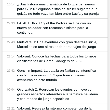
¿Una historia más dramática de lo que pensamos
10:14
para GTA 6? Algunas pistas del tráiler sugieren que
quizás no todo vaya tan bien entre Lucía y su pareja
FATAL FURY: City of the Wolves se luce con un
22:33
nuevo peleador con recursos distintos para la
contienda
MultiVersus: Una aventura con gran destreza inicia,
22:43
Marceline se une al roster de personajes del juego
Valorant: Conoce las fechas para todos los torneos
22:14
clasificatorios de Game Changers de 2025
Genshin Impact: La batalla en Natlan se intensifica
21:42
con la nueva versión 5.3 que traerá nuevas
aventuras en este mundo
Overwatch 2: Regresan los eventos de nieve con
00:04
grandes aspectos referentes a la temática navideña
y con modos de juego especiales
Valorant: Regresa la máxima competencia de la
23:21