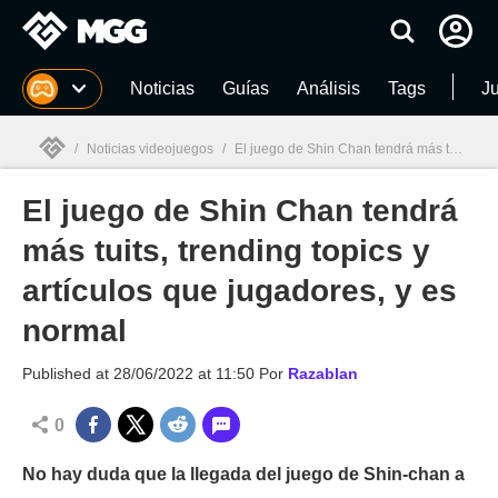
MGG
Noticias
Guías
Análisis
Tags
J
/
Noticias videojuegos
/
El juego de Shin Chan tendrá más tuits, trending topics y artículos que jugadores, y es normal
El juego de Shin Chan tendrá
MGG

más tuits, trending topics y
artículos que jugadores, y es
normal
Published at
28/06/2022 at 11:50
Por
Razablan
0
No hay duda que la llegada del juego de Shin-chan a