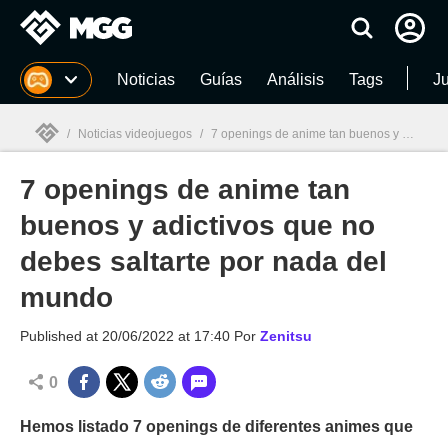
MGG
Noticias
Guías
Análisis
Tags
J
/
Noticias videojuegos
/
7 openings de anime tan buenos y adictivos que no debes saltarte por nada del mundo
7 openings de anime tan
MGG

buenos y adictivos que no
debes saltarte por nada del
mundo
Published at
20/06/2022 at 17:40
Por
Zenitsu
0
Hemos listado 7 openings de diferentes animes que