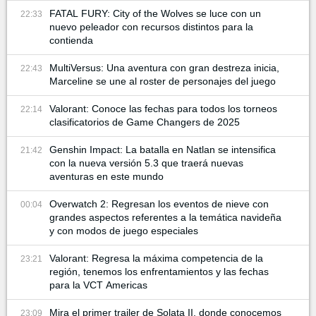
FATAL FURY: City of the Wolves se luce con un
22:33
nuevo peleador con recursos distintos para la
contienda
MultiVersus: Una aventura con gran destreza inicia,
22:43
Marceline se une al roster de personajes del juego
Valorant: Conoce las fechas para todos los torneos
22:14
clasificatorios de Game Changers de 2025
Genshin Impact: La batalla en Natlan se intensifica
21:42
con la nueva versión 5.3 que traerá nuevas
aventuras en este mundo
Overwatch 2: Regresan los eventos de nieve con
00:04
grandes aspectos referentes a la temática navideña
y con modos de juego especiales
Valorant: Regresa la máxima competencia de la
23:21
región, tenemos los enfrentamientos y las fechas
para la VCT Americas
Mira el primer trailer de Solata II, donde conocemos
23:09