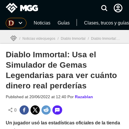
MGG
Noticias
Guías
Clases, trucos y guías
/
Noticias videojuegos
/
Diablo Immortal
/
Diablo Immortal: Usa el Simulador de Gemas Legendarias para ver cuánto dinero real perderías
Diablo Immortal: Usa el
MGG

Simulador de Gemas
Legendarias para ver cuánto
dinero real perderías
Published at
20/06/2022 at 12:40
Por
Razablan
0
Un jugador usó las estadísticas oficiales de la tienda