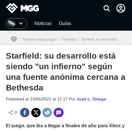
MGG
Noticias
Guías
/
Noticias videojuegos
/
Starfield
/
Starfield: su desarrollo está siendo "un infierno" según una fuente anónima cercana a Bethesda
Starfield: su desarrollo está
MGG

siendo "un infierno" según
una fuente anónima cercana a
Bethesda
Published at
23/05/2022 at 12:17
Por
José L. Ortega
0
El juego, que iba a llegar a finales de año para Xbox y