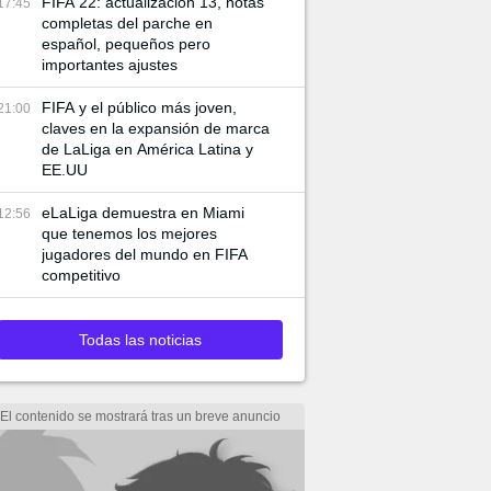
FIFA 22: actualización 13, notas
17:45
completas del parche en
español, pequeños pero
importantes ajustes
FIFA y el público más joven,
21:00
claves en la expansión de marca
de LaLiga en América Latina y
EE.UU
eLaLiga demuestra en Miami
12:56
que tenemos los mejores
jugadores del mundo en FIFA
competitivo
Todas las noticias