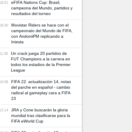
eFIFA Nations Cup: Brasil,
18:01
campeona del Mundo, partidos y
resultados del torneo
Movistar Riders se hace con el
18:30
campeonato del Mundo de FIFA,
con AndoniiPM replicando a
Iniesta
Un crack juega 20 partidos de
11:36
FUT Champions a la carrera en
todos los estadios de la Premier
League
FIFA 22: actualización 14, notas
10:08
del parche en español - cambio
radical al gameplay cara a FIFA
23
JRA y Cone buscarán la gloria
12:14
mundial tras clasificarse para la
FIFA eWorld Cup