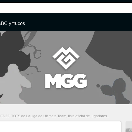
SBC y trucos
IFA 22: TOTS de LaLiga de Ultimate Team, lista oficial de jugadores disponibles