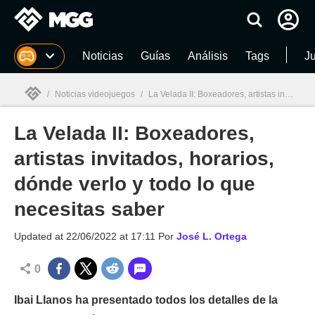
MGG
Noticias
Guías
Análisis
Tags
J
/
Noticias videojuegos
/
La Velada II: Boxeadores, artistas invitados, horarios, dónde verlo y todo lo que necesitas saber
La Velada II: Boxeadores,
MGG

artistas invitados, horarios,
dónde verlo y todo lo que
necesitas saber
Updated at
22/06/2022 at 17:11
Por
José L. Ortega
0
Ibai Llanos ha presentado todos los detalles de la