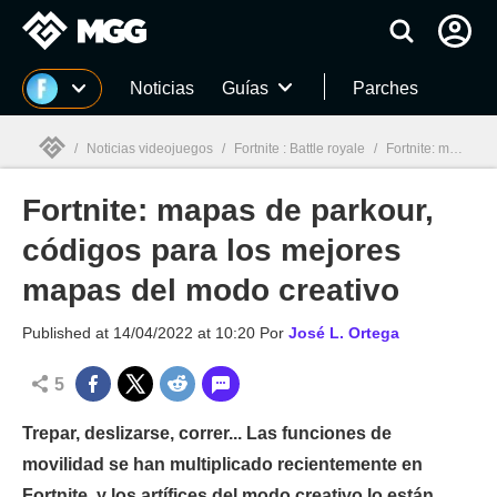
MGG
Noticias
Guías
Parches
/
Noticias videojuegos
/
Fortnite : Battle royale
/
Fortnite: mapas de parkour, códigos para los mejores mapas del modo creativo
Fortnite: mapas de parkour,
MGG

códigos para los mejores
mapas del modo creativo
Published at
14/04/2022 at 10:20
Por
José L. Ortega
5
Trepar, deslizarse, correr... Las funciones de
movilidad se han multiplicado recientemente en
Fortnite, y los artífices del modo creativo lo están