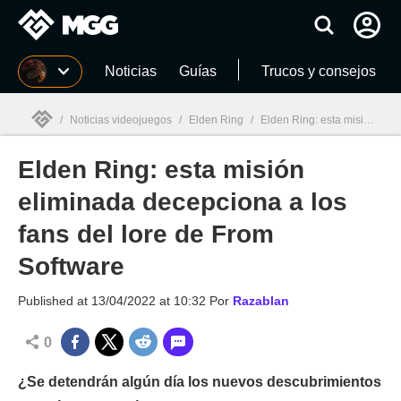
MGG
Noticias
Guías
Trucos y consejos
/
Noticias videojuegos
/
Elden Ring
/
Elden Ring: esta misión eliminada decepciona a los fans del lore de From Software
Elden Ring: esta misión
MGG

eliminada decepciona a los
fans del lore de From
Software
Published at
13/04/2022 at 10:32
Por
Razablan
0
¿Se detendrán algún día los nuevos descubrimientos