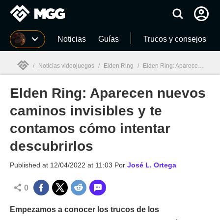
MGG
Noticias
Guías
Trucos y consejos
/
Noticias videojuegos
/
Elden Ring
/
Elden Ring: Aparecen nuevos caminos invisibles y te contamos cómo intentar descubrirlos
Elden Ring: Aparecen nuevos
MGG

caminos invisibles y te
contamos cómo intentar
descubrirlos
Published at
12/04/2022 at 11:03
Por
José L. Ortega
0
Empezamos a conocer los trucos de los