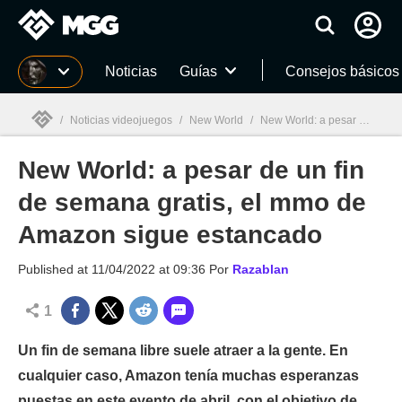
MGG
Noticias
Guías
Consejos básicos
/
Noticias videojuegos
/
New World
/
New World: a pesar de un fin de semana gratis, el mmo de Amazon sigue estancado
New World: a pesar de un fin
MGG

de semana gratis, el mmo de
Amazon sigue estancado
Published at
11/04/2022 at 09:36
Por
Razablan
1
Un fin de semana libre suele atraer a la gente. En
cualquier caso, Amazon tenía muchas esperanzas
puestas en este evento de abril, con el objetivo de