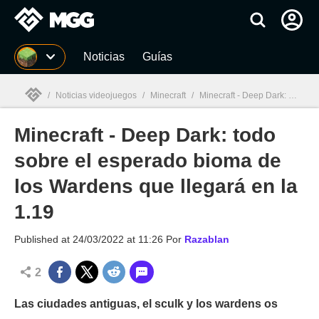
MGG
Noticias
Guías
/
Noticias videojuegos
/
Minecraft
/
Minecraft - Deep Dark: todo sobre el esperado bioma de los Wardens que llegará en la 1.19
Minecraft - Deep Dark: todo
MGG

sobre el esperado bioma de
los Wardens que llegará en la
1.19
Published at
24/03/2022 at 11:26
Por
Razablan
2
Las ciudades antiguas, el sculk y los wardens os