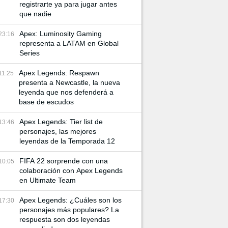
registrarte ya para jugar antes
que nadie
Apex: Luminosity Gaming
23:16
representa a LATAM en Global
Series
Apex Legends: Respawn
11:25
presenta a Newcastle, la nueva
leyenda que nos defenderá a
base de escudos
Apex Legends: Tier list de
13:46
personajes, las mejores
leyendas de la Temporada 12
FIFA 22 sorprende con una
10:05
colaboración con Apex Legends
en Ultimate Team
Apex Legends: ¿Cuáles son los
17:30
personajes más populares? La
respuesta son dos leyendas