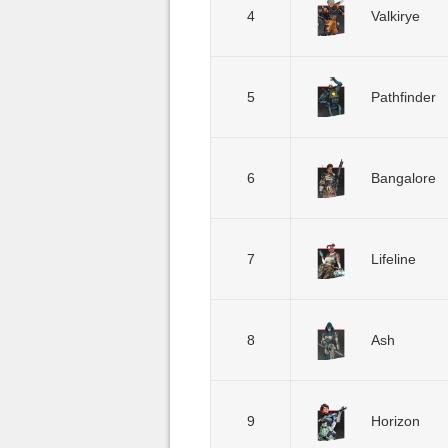
4
Valkirye
5
Pathfinder
6
Bangalore
7
Lifeline
8
Ash
9
Horizon