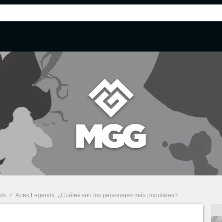
ds
/
Apex Legends: ¿Cuáles son los personajes más populares? La respuesta son dos leyendas muy odiadas