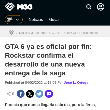
MGG
Noticias
Guías
/
Noticias videojuegos
/
GTA 6
/
GTA 6 ya es oficial por fin: Rockstar confirma el desarrollo de una nueva entrega de la saga
GTA 6 ya es oficial por fin:
MGG

Rockstar confirma el
desarrollo de una nueva
entrega de la saga
Published at
04/02/2022 at 16:09
Por
José L. Ortega
0
Parecía que nunca llegaría este día, pero la firma,