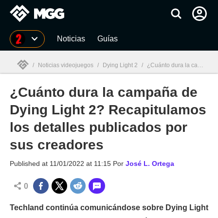
MGG
Noticias
Guías
/
Noticias videojuegos
/
Dying Light 2
/
¿Cuánto dura la campaña de Dying Light 2? Recapitulamos los detalles publicados por sus creadores
¿Cuánto dura la campaña de
MGG

Dying Light 2? Recapitulamos
los detalles publicados por
sus creadores
Published at
11/01/2022 at 11:15
Por
José L. Ortega
0
Techland continúa comunicándose sobre Dying Light