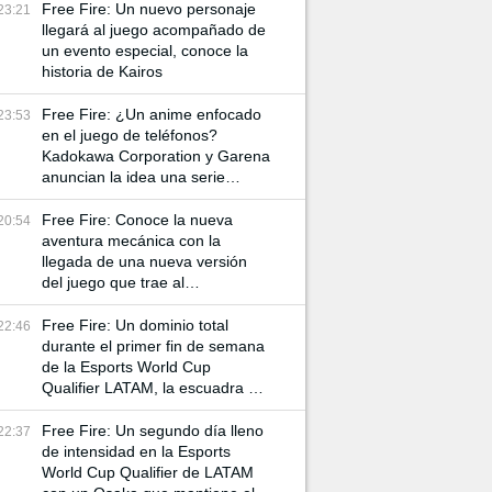
Free Fire: Un nuevo personaje
23:21
llegará al juego acompañado de
un evento especial, conoce la
historia de Kairos
Free Fire: ¿Un anime enfocado
23:53
en el juego de teléfonos?
Kadokawa Corporation y Garena
anuncian la idea una serie
animada
Free Fire: Conoce la nueva
20:54
aventura mecánica con la
llegada de una nueva versión
del juego que trae al
Mecadragón
Free Fire: Un dominio total
22:46
durante el primer fin de semana
de la Esports World Cup
Qualifier LATAM, la escuadra de
Osaka se queda con el primer
lugar de la tabla
Free Fire: Un segundo día lleno
22:37
de intensidad en la Esports
World Cup Qualifier de LATAM