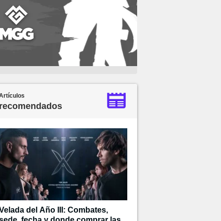
Artículos
recomendados
Velada del Año III: Combates,
sede, fecha y donde comprar las