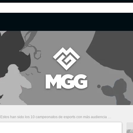
Estos han sido los 10 campeonatos de esports con más audiencia en 2021