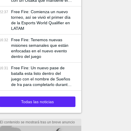
con un Osaka que mantiene el
primer puesto.
Free Fire: Comienza un nuevo
22:37
torneo, así se vivió el primer día
de la Esports World Qualifier en
LATAM
Free Fire: Tenemos nuevas
16:32
misiones semanales que están
enfocadas en el nuevo evento
dentro del juego
Free Fire: Un nuevo pase de
16:31
batalla esta listo dentro del
juego con el nombre de Sueños
de Ira para completarlo durante
los próximos meses
Todas las noticias