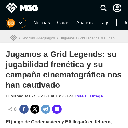
MGG
Noticias
Guías
Análisis
Tags
J
/
Noticias videojuegos
/
Jugamos a Grid Legends: su jugabilidad frenética y su campaña cinematográfica nos han cautivado
Jugamos a Grid Legends: su
MGG

jugabilidad frenética y su
campaña cinematográfica nos
han cautivado
Published at
07/12/2021 at 13:25
Por
José L. Ortega
0
El juego de Codemasters y EA llegará en febrero,