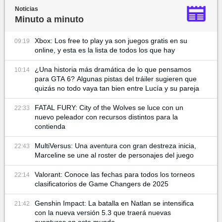
Noticias
Minuto a minuto
Xbox: Los free to play ya son juegos gratis en su
09:19
online, y esta es la lista de todos los que hay
¿Una historia más dramática de lo que pensamos
10:14
para GTA 6? Algunas pistas del tráiler sugieren que
quizás no todo vaya tan bien entre Lucía y su pareja
FATAL FURY: City of the Wolves se luce con un
22:33
nuevo peleador con recursos distintos para la
contienda
MultiVersus: Una aventura con gran destreza inicia,
22:43
Marceline se une al roster de personajes del juego
Valorant: Conoce las fechas para todos los torneos
22:14
clasificatorios de Game Changers de 2025
Genshin Impact: La batalla en Natlan se intensifica
21:42
con la nueva versión 5.3 que traerá nuevas
aventuras en este mundo