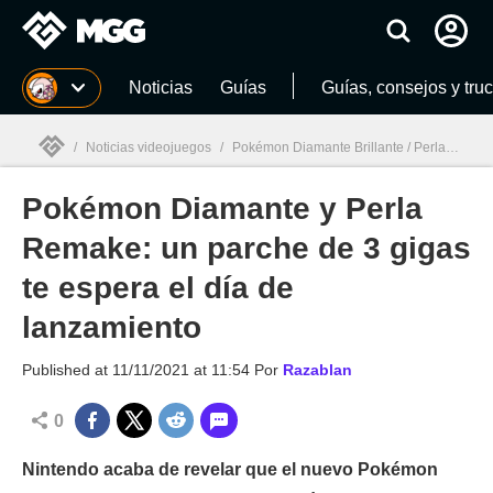
MGG
Noticias
Guías
Guías, consejos y tru
/
Noticias videojuegos
/
Pokémon Diamante Brillante / Perla Reluciente
Pokémon Diamante y Perla
MGG

Remake: un parche de 3 gigas
te espera el día de
lanzamiento
Published at
11/11/2021 at 11:54
Por
Razablan
0
Nintendo acaba de revelar que el nuevo Pokémon