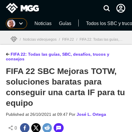
MGG
Noticias
Guías
Todos los SBC y truc
/
Noticias videojuegos
/
FIFA 22
/
FIFA 22: Todas las guías, SBC, desafíos, trucos y consejos
FIFA 22: Todas las guías, SBC, desafíos, trucos y
MGG

consejos
FIFA 22 SBC Mejoras TOTW,
soluciones baratas para
conseguir una carta IF para tu
equipo
Published at
26/10/2021 at 09:47
Por
José L. Ortega
0