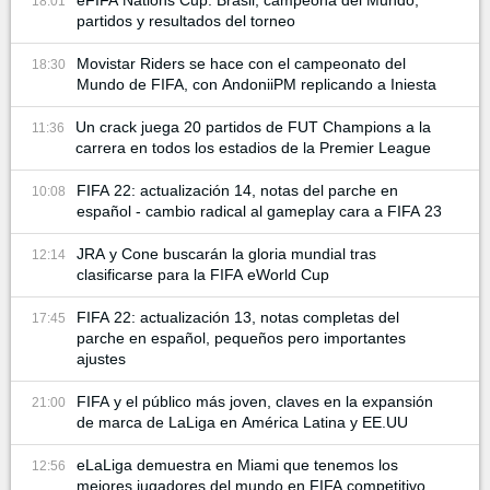
18:01
partidos y resultados del torneo
Movistar Riders se hace con el campeonato del
18:30
Mundo de FIFA, con AndoniiPM replicando a Iniesta
Un crack juega 20 partidos de FUT Champions a la
11:36
carrera en todos los estadios de la Premier League
FIFA 22: actualización 14, notas del parche en
10:08
español - cambio radical al gameplay cara a FIFA 23
JRA y Cone buscarán la gloria mundial tras
12:14
clasificarse para la FIFA eWorld Cup
FIFA 22: actualización 13, notas completas del
17:45
parche en español, pequeños pero importantes
ajustes
FIFA y el público más joven, claves en la expansión
21:00
de marca de LaLiga en América Latina y EE.UU
eLaLiga demuestra en Miami que tenemos los
12:56
mejores jugadores del mundo en FIFA competitivo