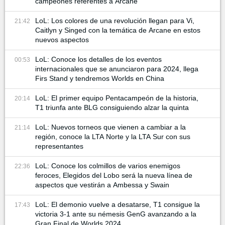
campeones referentes a Arcane
LoL: Los colores de una revolución llegan para Vi,
21:42
Caitlyn y Singed con la temática de Arcane en estos
nuevos aspectos
LoL: Conoce los detalles de los eventos
00:53
internacionales que se anunciaron para 2024, llega
Firs Stand y tendremos Worlds en China
LoL: El primer equipo Pentacampeón de la historia,
20:14
T1 triunfa ante BLG consiguiendo alzar la quinta
LoL: Nuevos torneos que vienen a cambiar a la
21:14
región, conoce la LTA Norte y la LTA Sur con sus
representantes
LoL: Conoce los colmillos de varios enemigos
22:36
feroces, Elegidos del Lobo será la nueva línea de
aspectos que vestirán a Ambessa y Swain
LoL: El demonio vuelve a desatarse, T1 consigue la
17:43
victoria 3-1 ante su némesis GenG avanzando a la
Gran Final de Worlds 2024