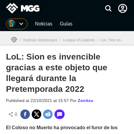
MGG
Noticias
Guías
/
Noticias videojuegos
/
League of Legends
/
LoL: Sion es invencible gracias a este objeto que llegará durante la Pretemporada 2022
LoL: Sion es invencible
MGG

gracias a este objeto que
llegará durante la
Pretemporada 2022
Published at
22/10/2021 at 15:57
Por
Zenitsu
0
El Coloso no Muerto ha provocado el furor de los