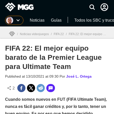
MGG
Noticias
Guías
Todos los SBC y truc
/
Noticias videojuegos
/
FIFA 22
/
FIFA 22: El mejor equipo barato de la Premier League para Ultimate Team
FIFA 22: El mejor equipo
MGG

barato de la Premier League
para Ultimate Team
Published at
13/10/2021 at 09:30
Por
José L. Ortega
2
Cuando somos nuevos en FUT (FIFA Ultimate Team),
nunca es fácil ganar créditos y, por lo tanto, tener un
buen equipo. Es por eso que hemos decidido