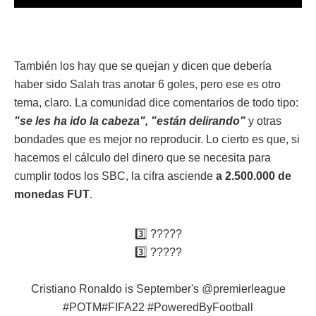
También los hay que se quejan y dicen que debería
haber sido Salah tras anotar 6 goles, pero ese es otro
tema, claro. La comunidad dice comentarios de todo tipo:
"se les ha ido la cabeza", "están delirando"
y otras
bondades que es mejor no reproducir. Lo cierto es que, si
hacemos el cálculo del dinero que se necesita para
cumplir todos los SBC, la cifra asciende
a 2.500.000 de
monedas FUT
.
3️⃣ ?????
3️⃣ ?????
Cristiano Ronaldo is September's
@premierleague
#POTM
#FIFA22
#PoweredByFootball