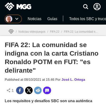
MGG
Noticias
Guías
Todos los SBC y truc
/
Noticias videojuegos
/
FIFA 22
/
FIFA 22: La comunidad se indigna con la carta Cristiano Ronaldo POTM en FUT: "es delirante"
FIFA 22: La comunidad se
MGG

indigna con la carta Cristiano
Ronaldo POTM en FUT: "es
delirante"
Published at
08/10/2021 at 15:46
Por
José L. Ortega
1
Los requisitos y desafíos SBC son una auténtica