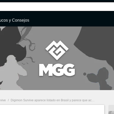
ucos y Consejos
vive
/
Digimon Survive aparece listado en Brasil y parece que acabaron los retrasos: ¿estará en el Direct?