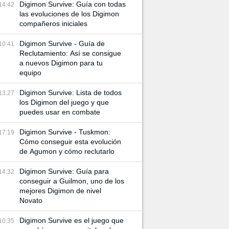
Digimon Survive: Guía con todas
14:42
las evoluciones de los Digimon
compañeros iniciales
Digimon Survive - Guía de
10:41
Reclutamiento: Así se consigue
a nuevos Digimon para tu
equipo
Digimon Survive: Lista de todos
13:27
los Digimon del juego y que
puedes usar en combate
Digimon Survive - Tuskmon:
17:19
Cómo conseguir esta evolución
de Agumon y cómo reclutarlo
Digimon Survive: Guía para
14:32
conseguir a Guilmon, uno de los
mejores Digimon de nivel
Novato
Digimon Survive es el juego que
10:35