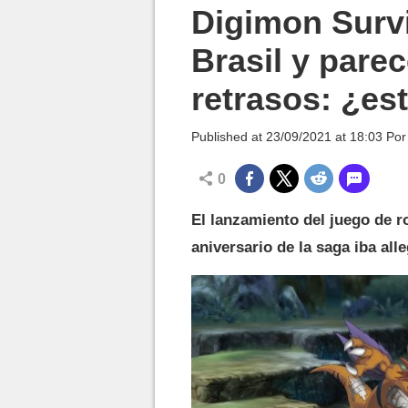
MGG

Digimon Survi
Brasil y pare
retrasos: ¿est
Published at
23/09/2021 at 18:03
Po
0
El lanzamiento del juego de r
aniversario de la saga iba all