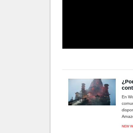
¿Por
cont
En Wo
comun
dispo
Amaz
NEW 